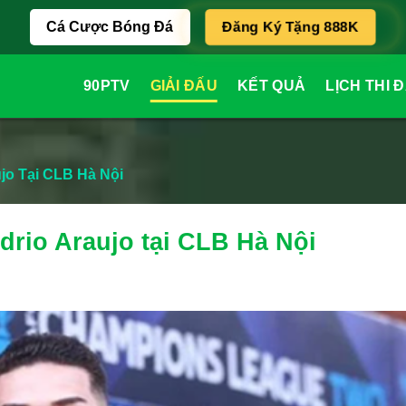
Cá Cược Bóng Đá
Đăng Ký Tặng 888K
90PTV
GIẢI ĐẤU
KẾT QUẢ
LỊCH THI 
jo Tại CLB Hà Nội
drio Araujo tại CLB Hà Nội