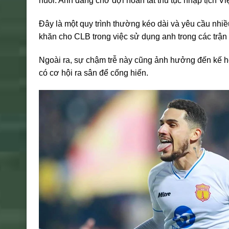
nuối. Anh đang chờ đợi hoàn tất thủ tục nhập tịch Vi
Đây là một quy trình thường kéo dài và yêu cầu nhiề
khăn cho CLB trong việc sử dụng anh trong các trận
Ngoài ra, sự chậm trễ này cũng ảnh hưởng đến kế h
có cơ hội ra sân để cống hiến.