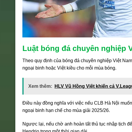
Luật bóng đá chuyên nghiệp 
Theo quy định của bóng đá chuyên nghiệp Việt Nam, c
ngoại binh hoặc Việt kiều cho mỗi mùa bóng.
Xem thêm:
HLV Vũ Hồng Việt khiến cả V.Leag
Điều này đồng nghĩa với việc nếu CLB Hà Nội muốn 
ngoại binh hạn chế cho mùa giải 2025/26.
Ngược lại, nếu chờ anh hoàn tất thủ tục nhập tịch đ
Hendrio trong một thời gian dài.