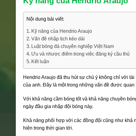
Kỹ năng của Hendrio Araujo
Nội dung bài viết:
Kỹ năng của Hendrio Araujo
Vấn đề nhập tịch kéo dài
Luật bóng đá chuyên nghiệp Việt Nam
Ưu và nhược điểm trong việc đăng ký cầu thủ
Kết luận
Hendrio Araujo đã thu hút sự chú ý không chỉ với tà
của anh. Đây là một trong những vấn đề được quan t
Với khả năng cầm bóng tốt và khả năng chuyền bóng
ngày đầu gia nhập đội bóng này.
Khả năng phối hợp với các đồng đội cũng như khả n
hiện trong thời gian tới.