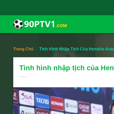
Skip
to
content
Trang Chủ
/
Tình Hình Nhập Tịch Của Hendrio Arau
Tình hình nhập tịch của Hen