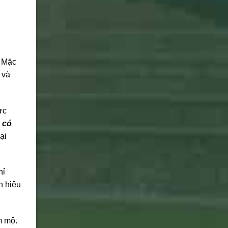
. Mặc
 và
ực
 có
ại
hỉ
n hiệu
m mộ.