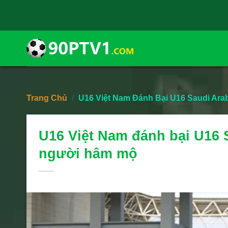
Skip
to
content
Trang Chủ
/
U16 Việt Nam Đánh Bại U16 Saudi Ar
U16 Việt Nam đánh bại U16 
người hâm mộ