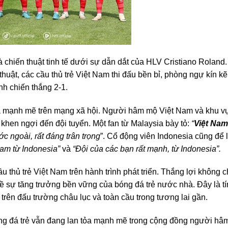
à chiến thuật tinh tế dưới sự dẫn dắt của HLV Cristiano Roland
 thuật, các cầu thủ trẻ Việt Nam thi đấu bền bỉ, phòng ngự kín kẽ
nh chiến thắng 2-1.
ỏa mạnh mẽ trên mạng xã hội. Người hâm mộ Việt Nam và khu v
en ngợi đến đội tuyển. Một fan từ Malaysia bày tỏ:
“
Việt Nam
ớc ngoài, rất đáng trân trọng
”. Cổ động viên Indonesia cũng để l
am từ Indonesia”
và
“Đội của các bạn rất mạnh, từ Indonesia”.
 thủ trẻ Việt Nam trên hành trình phát triển. Thắng lợi không c
về sự tăng trưởng bền vững của bóng đá trẻ nước nhà. Đây là tí
trên đấu trường châu lục và toàn cầu trong tương lai gần.
óng đá trẻ vẫn đang lan tỏa mạnh mẽ trong cộng đồng người hâ