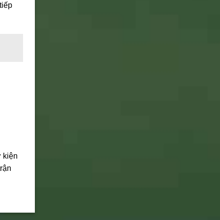
tiếp
 kiện
trận