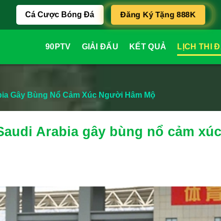
Đăng Ký Tặng 888K
Cá Cược Bóng Đá
90PTV
GIẢI ĐẤU
KẾT QUẢ
LỊCH THI 
abia Gây Bùng Nổ Cảm Xúc Người Hâm Mộ
Saudi Arabia gây bùng nổ cảm xú