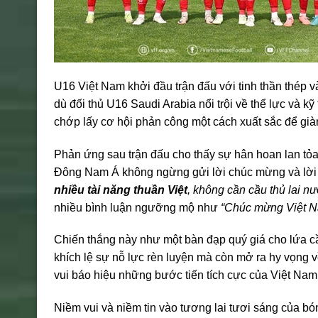
U16 Việt Nam khởi đầu trận đấu với tinh thần thép v
dù đối thủ U16 Saudi Arabia nổi trội về thể lực và kỹ
chớp lấy cơ hội phản công một cách xuất sắc để già
Phản ứng sau trận đấu cho thấy sự hân hoan lan t
Đông Nam Á không ngừng gửi lời chúc mừng và lời kh
nhiều tài năng thuần Việt
, không cần cầu thủ lai nư
nhiều bình luận ngưỡng mộ như
“Chúc mừng Việt N
Chiến thắng này như một bàn đạp quý giá cho lứa cầu
khích lệ sự nỗ lực rèn luyện mà còn mở ra hy vọng 
vui báo hiệu những bước tiến tích cực của Việt Nam 
Niềm vui và niềm tin vào tương lai tươi sáng của b