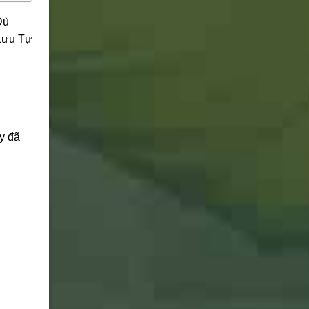
Dù
 Lưu Tự
y đã