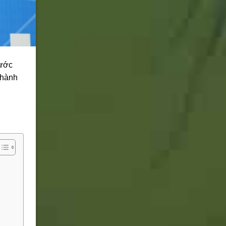
rước
 hành