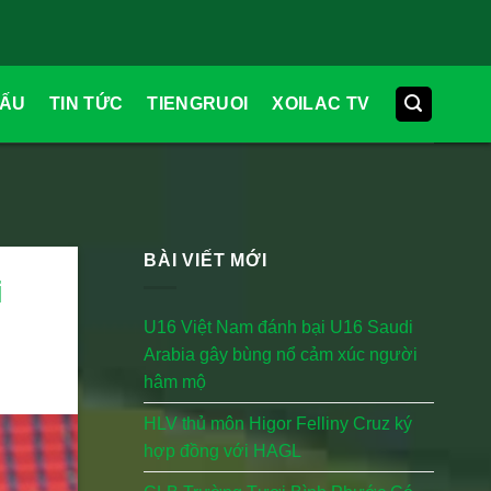
ĐẤU
TIN TỨC
TIENGRUOI
XOILAC TV
BÀI VIẾT MỚI
i
U16 Việt Nam đánh bại U16 Saudi
Arabia gây bùng nổ cảm xúc người
hâm mộ
HLV thủ môn Higor Felliny Cruz ký
hợp đồng với HAGL