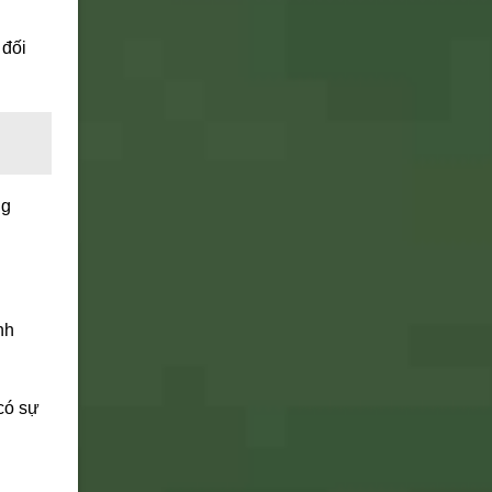
 đối
ng
nh
 có sự