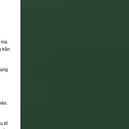
g mà
 trận
hạng
nào.
u tố