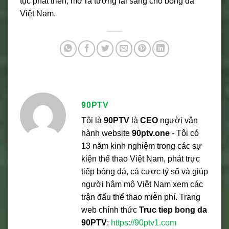
tục phát triển, mở ra tương lai sáng cho bóng đá
Việt Nam.
90PTV
Tôi là
90PTV
là
CEO
người vận
hành website
90ptv.one
- Tôi có
13 năm kinh nghiệm trong các sự
kiện thể thao Việt Nam, phát trực
tiếp bóng đá, cá cược tỷ số và giúp
người hâm mộ Việt Nam xem các
trận đấu thể thao miễn phí. Trang
web chính thức
Truc tiep bong da
90PTV
:
https://90ptv1.com