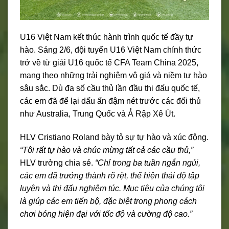
U16 Việt Nam kết thúc hành trình quốc tế đầy tự
hào. Sáng 2/6, đội tuyển U16 Việt Nam chính thức
trở về từ giải U16 quốc tế CFA Team China 2025,
mang theo những trải nghiệm vô giá và niềm tự hào
sâu sắc. Dù đa số cầu thủ lần đầu thi đấu quốc tế,
các em đã để lại dấu ấn đậm nét trước các đối thủ
như Australia, Trung Quốc và Ả Rập Xê Út.
HLV Cristiano Roland bày tỏ sự tự hào và xúc động.
“Tôi rất tự hào và chúc mừng tất cả các cầu thủ,”
HLV trưởng chia sẻ.
“Chỉ trong ba tuần ngắn ngủi,
các em đã trưởng thành rõ rệt, thể hiện thái độ tập
luyện và thi đấu nghiêm túc. Mục tiêu của chúng tôi
là giúp các em tiến bộ, đặc biệt trong phong cách
chơi bóng hiện đại với tốc độ và cường độ cao.”