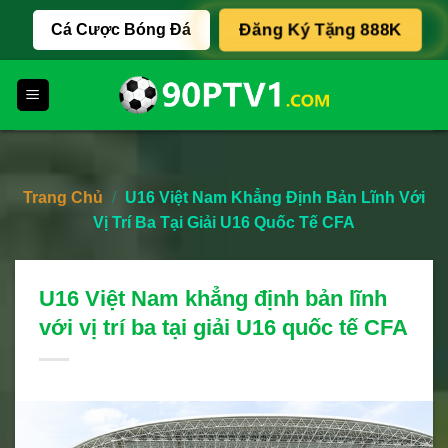
Skip
Cá Cược Bóng Đá
Đăng Ký Tặng 888K
to
content
Trang Chủ
/
U16 Việt Nam Khẳng Định Bản Lĩnh Với
Vị Trí Ba Tại Giải U16 Quốc Tế CFA
U16 Việt Nam khẳng định bản lĩnh
với vị trí ba tại giải U16 quốc tế CFA