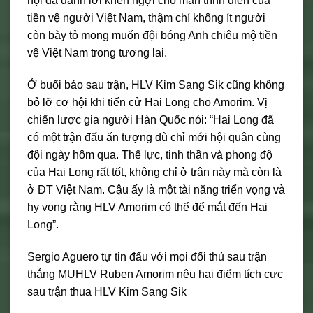
hội đã dành lời khen ngợi cho màn trình diễn của
tiền vệ người Việt Nam, thậm chí không ít người
còn bày tỏ mong muốn đội bóng Anh chiêu mộ tiền
vệ Việt Nam trong tương lai.
Ở buổi báo sau trận, HLV Kim Sang Sik cũng không
bỏ lỡ cơ hội khi tiến cử Hai Long cho Amorim. Vị
chiến lược gia người Hàn Quốc nói: “Hai Long đã
có một trận đấu ấn tượng dù chỉ mới hội quân cùng
đội ngày hôm qua. Thể lực, tinh thần và phong độ
của Hai Long rất tốt, không chỉ ở trận này mà còn là
ở ĐT Việt Nam. Cậu ấy là một tài năng triển vọng và
hy vọng rằng HLV Amorim có thể để mắt đến Hai
Long”.
Sergio Aguero tự tin đấu với mọi đối thủ sau trận
thắng MUHLV Ruben Amorim nêu hai điểm tích cực
sau trận thua HLV Kim Sang Sik