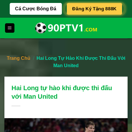
Skip
Đăng Ký Tặng 888K
Cá Cược Bóng Đá
to
content
Trang Chủ
/
Hai Long Tự Hào Khi Được Thi Đấu Với
Man United
Hai Long tự hào khi được thi đấu
với Man United