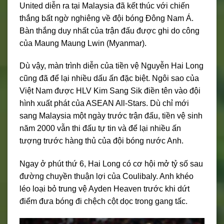
United diễn ra tại Malaysia đã kết thúc với chiến
thắng bất ngờ nghiêng về đội bóng Đông Nam Á.
Bàn thắng duy nhất của trận đấu được ghi do công
của Maung Maung Lwin (Myanmar).
Dù vậy, màn trình diễn của tiền vệ Nguyễn Hai Long
cũng đã để lại nhiều dấu ấn đặc biệt. Ngôi sao của
Việt Nam được HLV Kim Sang Sik điền tên vào đội
hình xuất phát của ASEAN All-Stars. Dù chỉ mới
sang Malaysia một ngày trước trận đấu, tiền vệ sinh
năm 2000 vẫn thi đấu tự tin và để lại nhiều ấn
tượng trước hàng thủ của đội bóng nước Anh.
Ngay ở phút thứ 6, Hai Long có cơ hội mở tỷ số sau
đường chuyền thuận lợi của Coulibaly. Anh khéo
léo loại bỏ trung vệ Ayden Heaven trước khi dứt
điểm đưa bóng đi chệch cột dọc trong gang tấc.