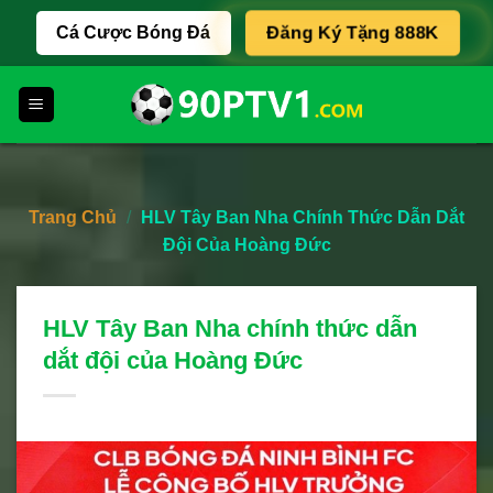
Skip
Đăng Ký Tặng 888K
Cá Cược Bóng Đá
to
content
Trang Chủ
/
HLV Tây Ban Nha Chính Thức Dẫn Dắt
Đội Của Hoàng Đức
HLV Tây Ban Nha chính thức dẫn
dắt đội của Hoàng Đức