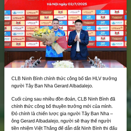
CLB Ninh Bình chính thức công bố tân HLV trưởng
người Tây Ban Nha Gerard Albadalejo.
Cuối cùng sau nhiều đồn đoán, CLB Ninh Bình đã
chính thức công bố thuyền trưởng mới của mình.
Đó chính là chiến lược gia người Tây Ban Nha –
ông Gerard Albadalejo, người sẽ thay thế người
tiền nhiệm Việt Thắng để dẫn dắt Ninh Bình thi đấu