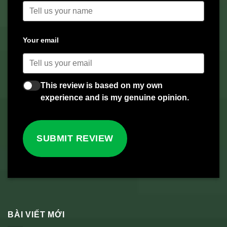
Your email
This review is based on my own
experience and is my genuine opinion.
SUBMIT REVIEW
BÀI VIẾT MỚI