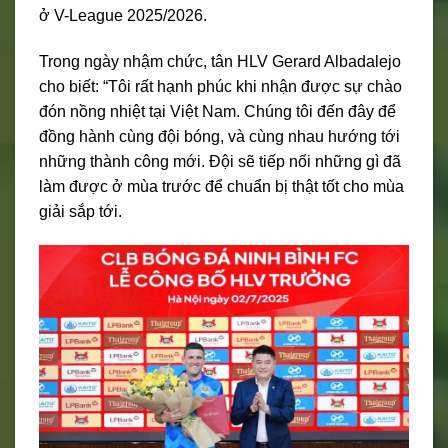
ở V-League 2025/2026.
Trong ngày nhậm chức, tân HLV Gerard Albadalejo
cho biết: “Tôi rất hạnh phúc khi nhận được sự chào
đón nồng nhiệt tại Việt Nam. Chúng tôi đến đây để
đồng hành cùng đội bóng, và cùng nhau hướng tới
những thành công mới. Đội sẽ tiếp nối những gì đã
làm được ở mùa trước để chuẩn bị thật tốt cho mùa
giải sắp tới.