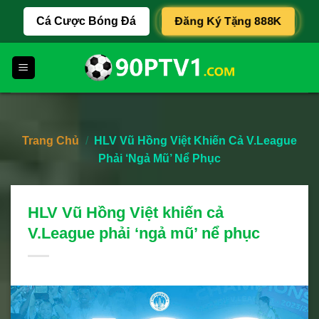
Skip
Cá Cược Bóng Đá
Đăng Ký Tặng 888K
to
content
Trang Chủ
/
HLV Vũ Hồng Việt Khiến Cả V.League
Phải ‘ngả Mũ’ Nể Phục
HLV Vũ Hồng Việt khiến cả
V.League phải ‘ngả mũ’ nể phục