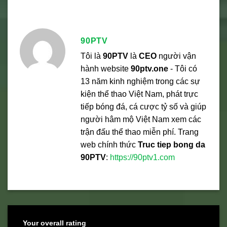
90PTV
Tôi là
90PTV
là
CEO
người vận
hành website
90ptv.one
- Tôi có
13 năm kinh nghiệm trong các sự
kiện thể thao Việt Nam, phát trực
tiếp bóng đá, cá cược tỷ số và giúp
người hâm mộ Việt Nam xem các
trận đấu thể thao miễn phí. Trang
web chính thức
Truc tiep bong da
90PTV
:
https://90ptv1.com
Your overall rating