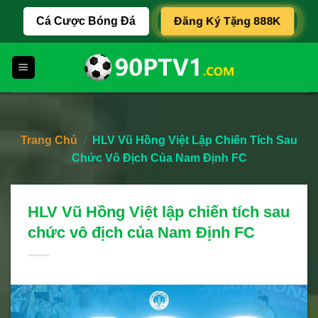
Skip
Đăng Ký Tặng 888K
Cá Cược Bóng Đá
to
content
Trang Chủ
/
HLV Vũ Hồng Việt Lập Chiến Tích Sau
Chức Vô Địch Của Nam Định FC
HLV Vũ Hồng Việt lập chiến tích sau
chức vô địch của Nam Định FC