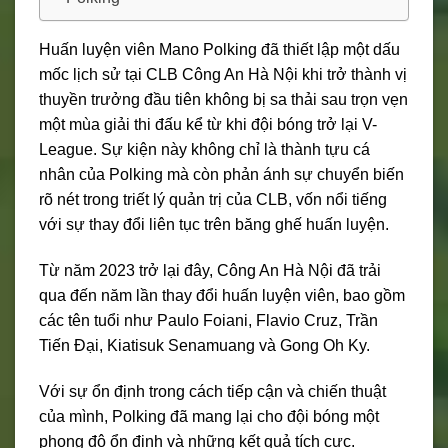
Huấn luyện viên Mano Polking đã thiết lập một dấu
mốc lịch sử tại CLB Công An Hà Nội khi trở thành vị
thuyền trưởng đầu tiên không bị sa thải sau trọn vẹn
một mùa giải thi đấu kể từ khi đội bóng trở lại V-
League. Sự kiện này không chỉ là thành tựu cá
nhân của Polking mà còn phản ánh sự chuyển biến
rõ nét trong triết lý quản trị của CLB, vốn nổi tiếng
với sự thay đổi liên tục trên băng ghế huấn luyện.
Từ năm 2023 trở lại đây, Công An Hà Nội đã trải
qua đến năm lần thay đổi huấn luyện viên, bao gồm
các tên tuổi như Paulo Foiani, Flavio Cruz, Trần
Tiến Đại, Kiatisuk Senamuang và Gong Oh Ky.
Với sự ổn định trong cách tiếp cận và chiến thuật
của mình, Polking đã mang lại cho đội bóng một
phong độ ổn định và những kết quả tích cực.