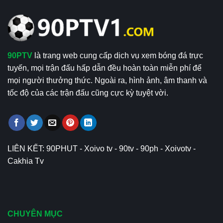
90PTV
là trang web cung cấp dịch vụ xem bóng đá trực
tuyến, mọi trận đấu hấp dẫn đều hoàn toàn miễn phí để
mọi người thưởng thức. Ngoài ra, hình ảnh, âm thanh và
tốc độ của các trận đấu cũng cực kỳ tuyệt vời.
LIÊN KẾT:
90PHUT
-
Xoivo tv
-
90tv
-
90ph
-
Xoivotv
-
Cakhia Tv
CHUYÊN MỤC