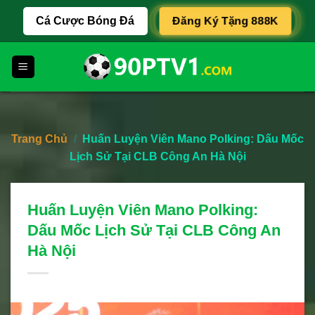
Skip
Đăng Ký Tặng 888K
Cá Cược Bóng Đá
to
content
Trang Chủ
/
Huấn Luyện Viên Mano Polking: Dấu Mốc
Lịch Sử Tại CLB Công An Hà Nội
Huấn Luyện Viên Mano Polking:
Dấu Mốc Lịch Sử Tại CLB Công An
Hà Nội