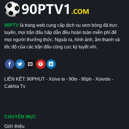
90PTV
là trang web cung cấp dịch vụ xem bóng đá trực
tuyến, mọi trận đấu hấp dẫn đều hoàn toàn miễn phí để
mọi người thưởng thức. Ngoài ra, hình ảnh, âm thanh và
tốc độ của các trận đấu cũng cực kỳ tuyệt vời.
LIÊN KẾT:
90PHUT
-
Xoivo tv
-
90tv
-
90ph
-
Xoivotv
-
Cakhia Tv
CHUYÊN MỤC
Giới thiệu