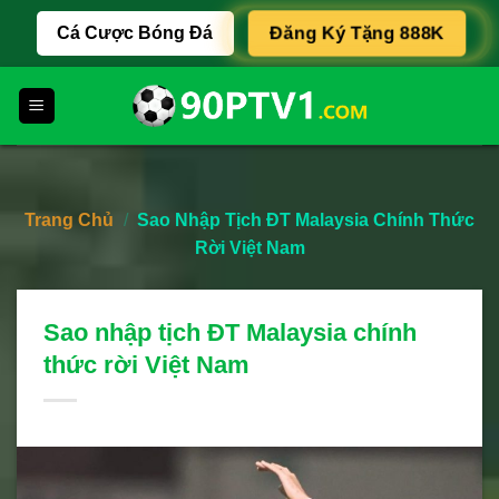
Skip
Cá Cược Bóng Đá
Đăng Ký Tặng 888K
to
content
Trang Chủ
/
Sao Nhập Tịch ĐT Malaysia Chính Thức
Rời Việt Nam
Sao nhập tịch ĐT Malaysia chính
thức rời Việt Nam