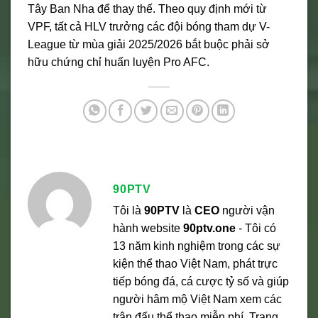
Tây Ban Nha để thay thế. Theo quy định mới từ
VPF, tất cả HLV trưởng các đội bóng tham dự V-
League từ mùa giải 2025/2026 bắt buộc phải sở
hữu chứng chỉ huấn luyện Pro AFC.
90PTV
Tôi là
90PTV
là
CEO
người vận
hành website
90ptv.one
- Tôi có
13 năm kinh nghiệm trong các sự
kiện thể thao Việt Nam, phát trực
tiếp bóng đá, cá cược tỷ số và giúp
người hâm mộ Việt Nam xem các
trận đấu thể thao miễn phí. Trang