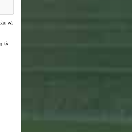
 cầu và
g kỳ
.