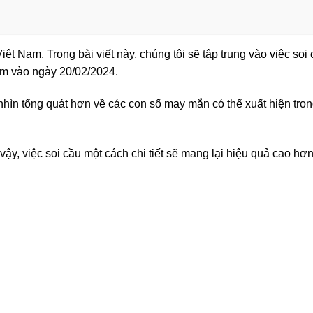
 Việt Nam. Trong bài viết này, chúng tôi sẽ tập trung vào việc soi
am vào ngày 20/02/2024.
 nhìn tổng quát hơn về các con số may mắn có thể xuất hiện tron
vậy, việc soi cầu một cách chi tiết sẽ mang lại hiệu quả cao hơn