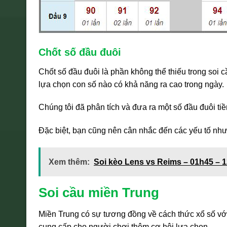
Chốt số đầu đuôi
Chốt số đầu đuôi là phần không thể thiếu trong soi c
lựa chọn con số nào có khả năng ra cao trong ngày.
Chúng tôi đã phân tích và đưa ra một số đầu đuôi tiề
Đặc biệt, bạn cũng nên cân nhắc đến các yếu tố như
Xem thêm:
Soi kèo Lens vs Reims – 01h45 – 1
Soi cầu miền Trung
Miền Trung có sự tương đồng về cách thức xổ số vớ
cung cấp cho người chơi thêm cơ hội lựa chọn.