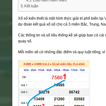
Loto xiên miền Nam
Kết luận
Xổ số kiến thiết là một hình thức giải trí phổ biến tại
dự đoán kết quả xổ số cho cả 3 miền Bắc, Trung, N
Các thông tin và số liệu thống kê sẽ giúp bạn có cái
quay số.
Mỗi miền sẽ có những đặc điểm và quy luật riêng, vì 