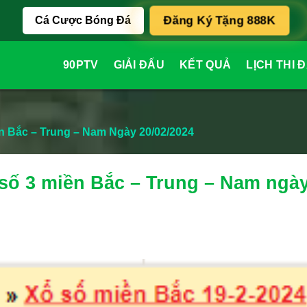
Đăng Ký Tặng 888K
Cá Cược Bóng Đá
90PTV
GIẢI ĐẤU
KẾT QUẢ
LỊCH THI 
n Bắc – Trung – Nam Ngày 20/02/2024
 số 3 miền Bắc – Trung – Nam ngà