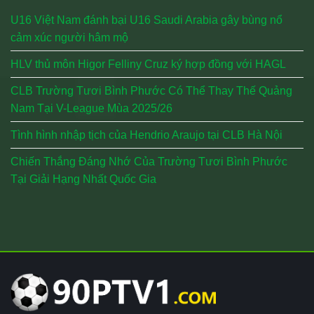
U16 Việt Nam đánh bại U16 Saudi Arabia gây bùng nổ
cảm xúc người hâm mộ
HLV thủ môn Higor Felliny Cruz ký hợp đồng với HAGL
CLB Trường Tươi Bình Phước Có Thể Thay Thế Quảng
Nam Tại V-League Mùa 2025/26
Tình hình nhập tịch của Hendrio Araujo tại CLB Hà Nội
Chiến Thắng Đáng Nhớ Của Trường Tươi Bình Phước
Tại Giải Hạng Nhất Quốc Gia