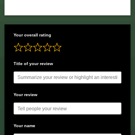
Your overall rating
Title of your review
Your review
Your name