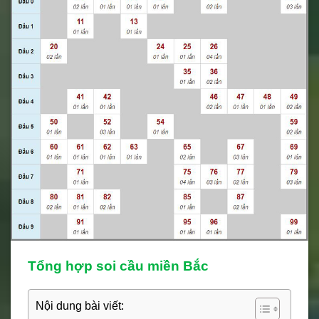
Tổng hợp soi cầu miền Bắc
Nội dung bài viết: