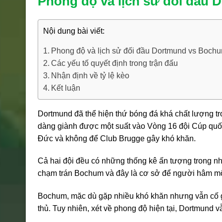
Phong độ và lịch sử đối đầu
Nội dung bài viết:
Phong độ và lịch sử đối đầu Dortmund vs Boch
Các yếu tố quyết định trong trận đấu
Nhận định về tỷ lệ kèo
Kết luận
Dortmund đã thể hiện thứ bóng đá khá chất lượng tr
dàng giành được một suất vào Vòng 16 đội Cúp quốc 
Đức và không để Club Brugge gây khó khăn.
Cả hai đội đều có những thống kê ấn tượng trong nh
chạm trán Bochum và đây là cơ sở để người hâm mộ đ
Bochum, mặc dù gặp nhiều khó khăn nhưng vẫn cố gắ
thủ. Tuy nhiên, xét về phong độ hiện tại, Dortmund 