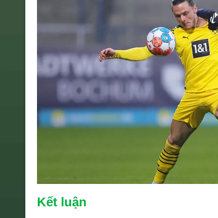
Kết luận