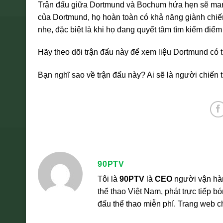
Trận đấu giữa Dortmund và Bochum hứa hẹn sẽ ma
của Dortmund, họ hoàn toàn có khả năng giành chiến
nhẹ, đặc biệt là khi họ đang quyết tâm tìm kiếm điểm
Hãy theo dõi trận đấu này để xem liệu Dortmund có
Bạn nghĩ sao về trận đấu này? Ai sẽ là người chiến
90PTV
Tôi là
90PTV
là
CEO
người vận hà
thể thao Việt Nam, phát trực tiếp 
đấu thể thao miễn phí. Trang web 