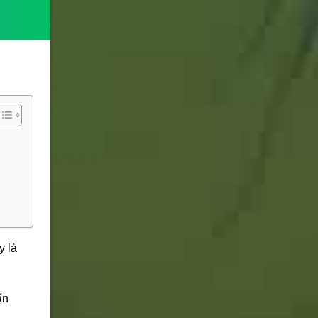
y là
ấn