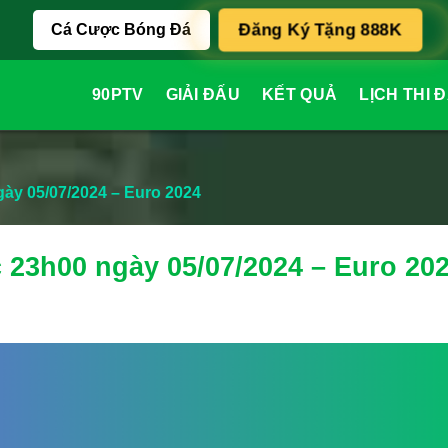
Cá Cược Bóng Đá
Đăng Ký Tặng 888K
90PTV
GIẢI ĐẤU
KẾT QUẢ
LỊCH THI 
ày 05/07/2024 – Euro 2024
 23h00 ngày 05/07/2024 – Euro 20