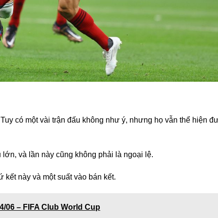
 Tuy có một vài trận đấu không như ý, nhưng họ vẫn thể hiện đ
 lớn, và lần này cũng không phải là ngoại lệ.
ứ kết này và một suất vào bán kết.
24/06 – FIFA Club World Cup