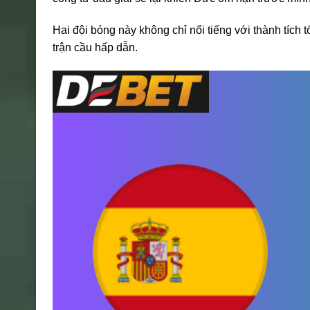
Hai đội bóng này không chỉ nổi tiếng với thành tích
trận cầu hấp dẫn.