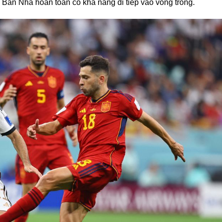
Ban Nha hoàn toàn có khả năng đi tiếp vào vòng trong.