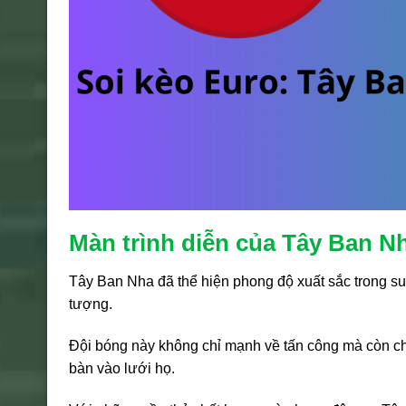
Màn trình diễn của Tây Ban N
Tây Ban Nha đã thể hiện phong độ xuất sắc trong su
tượng.
Đội bóng này không chỉ mạnh về tấn công mà còn ch
bàn vào lưới họ.