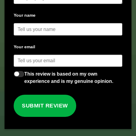
Your name
Your email
This review is based on my own
experience and is my genuine opinion.
SUBMIT REVIEW