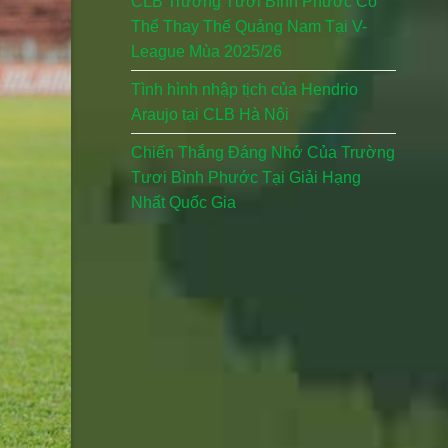
CLB Trường Tươi Bình Phước Có
Thể Thay Thế Quảng Nam Tại V-
League Mùa 2025/26
Tình hình nhập tịch của Hendrio
Araujo tại CLB Hà Nội
Chiến Thắng Đáng Nhớ Của Trường
Tươi Bình Phước Tại Giải Hạng
Nhất Quốc Gia