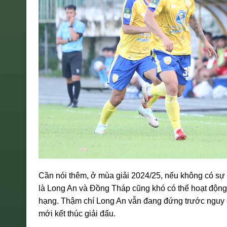
Cần nói thêm, ở mùa giải 2024/25, nếu không có sự t
là Long An và Đồng Tháp cũng khó có thể hoạt động ổ
hạng. Thậm chí Long An vẫn đang đứng trước nguy 
mới kết thúc giải đấu.