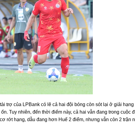
ài trợ của LPBank có lẽ cả hai đội bóng còn sót lại ở giải hạng
n. Tuy nhiên, đến thời điểm này, cả hai vẫn đang trong cuộc đ
cơ rớt hạng, dẫu đang hơn Huế 2 điểm, nhưng vẫn còn 2 trận 