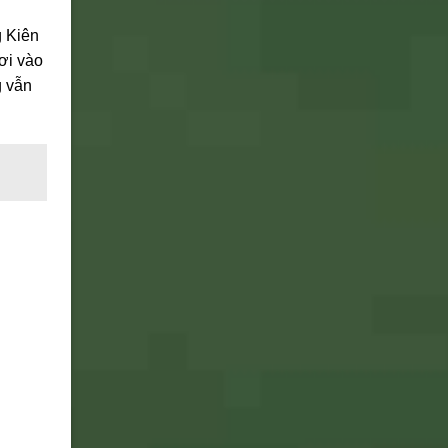
g Kiên
ơi vào
g vẫn