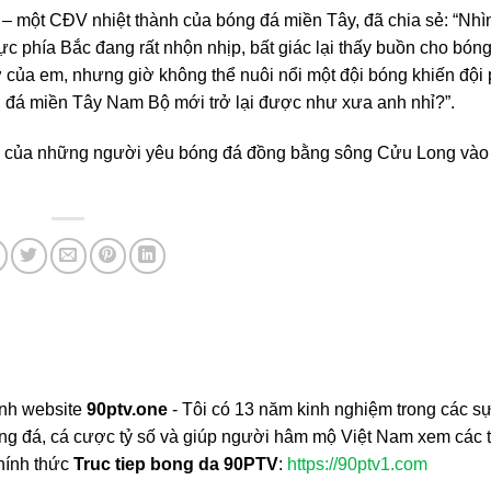
 – một CĐV nhiệt thành của bóng đá miền Tây, đã chia sẻ: “Nhì
vực phía Bắc đang rất nhộn nhịp, bất giác lại thấy buồn cho bón
của em, nhưng giờ không thể nuôi nổi một đội bóng khiến đội 
g đá miền Tây Nam Bộ mới trở lại được như xưa anh nhỉ?”.
ng của những người yêu bóng đá đồng bằng sông Cửu Long vào
nh website
90ptv.one
- Tôi có 13 năm kinh nghiệm trong các sự
bóng đá, cá cược tỷ số và giúp người hâm mộ Việt Nam xem các 
chính thức
Truc tiep bong da 90PTV
:
https://90ptv1.com