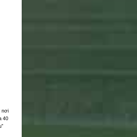
 nơi
a 40
u”