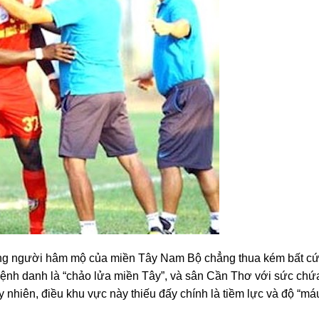
hững người hâm mộ của miền Tây Nam Bộ chẳng thua kém bất cứ
nh danh là “chảo lửa miền Tây”, và sân Cần Thơ với sức chứ
nhiên, điều khu vực này thiếu đấy chính là tiềm lực và độ “má