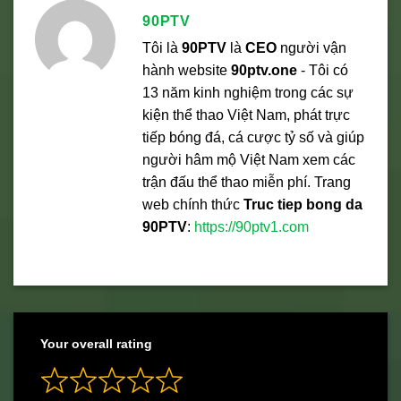
90PTV
Tôi là
90PTV
là
CEO
người vận
hành website
90ptv.one
- Tôi có
13 năm kinh nghiệm trong các sự
kiện thể thao Việt Nam, phát trực
tiếp bóng đá, cá cược tỷ số và giúp
người hâm mộ Việt Nam xem các
trận đấu thể thao miễn phí. Trang
web chính thức
Truc tiep bong da
90PTV
:
https://90ptv1.com
Your overall rating