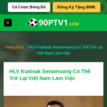
Skip
Cá Cược Bóng Đá
Đăng Ký Tặng 888K
to
content
Trang Chủ
/
HLV Kiatisak Senamuang Có Thể Trở Lại
Việt Nam Làm Việc
HLV Kiatisak Senamuang Có Thể
Trở Lại Việt Nam Làm Việc