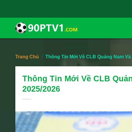
Skip
to
content
Trang Chủ
/
Thông Tin Mới Về CLB Quảng Nam Và 
Thông Tin Mới Về CLB Quả
2025/2026