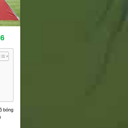
26
ộ bóng
n