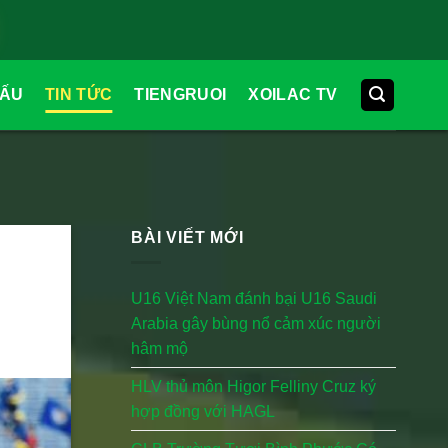
ĐẤU
TIN TỨC
TIENGRUOI
XOILAC TV
BÀI VIẾT MỚI
U16 Việt Nam đánh bại U16 Saudi
Arabia gây bùng nổ cảm xúc người
hâm mộ
HLV thủ môn Higor Felliny Cruz ký
hợp đồng với HAGL