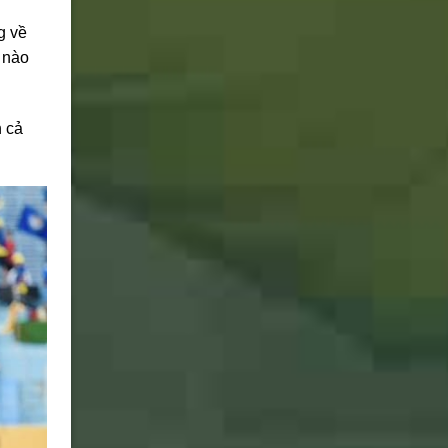
g về
 nào
n cả