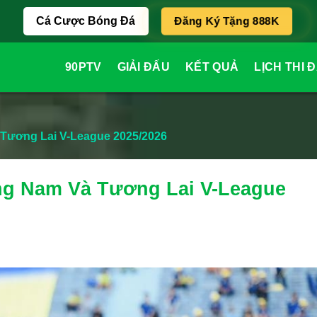
Đăng Ký Tặng 888K
Cá Cược Bóng Đá
90PTV
GIẢI ĐẤU
KẾT QUẢ
LỊCH THI 
Tương Lai V-League 2025/2026
ng Nam Và Tương Lai V-League