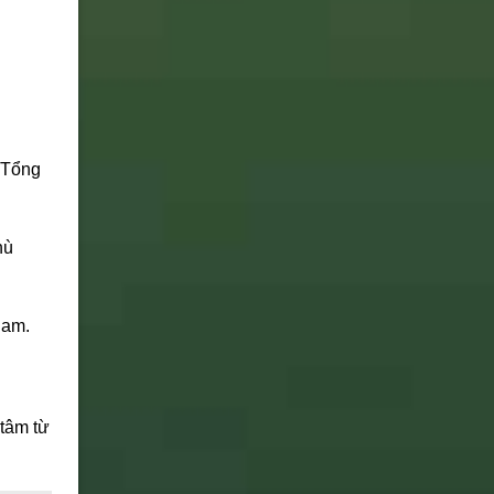
 Tổng
hù
Nam.
tâm từ