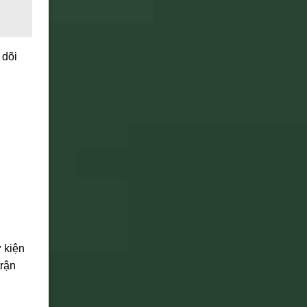
 dõi
 kiện
trận