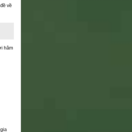
 đề về
ời hâm
 gia